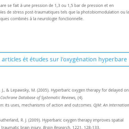
bare se fait à une pression de 1,3 ou 1,5 bar de pression et en
les de stress post-traumatiques tels que la photobiomodulation ou l
atiques combinés à la neurologie fonctionnelle.
es articles ét études sur l'oxygénation hyperbare
n, J., & Lepawsky, M. (2005). Hyperbaric oxygen therapy for delayed o
.
Cochrane Database of Systematic Reviews
, (4).
xygen: its uses, mechanisms of action and outcomes.
QJM: An Internatio
 Sutherland, R. J. (2009). Hyperbaric oxygen therapy improves spatial
traumatic brain injury.
Brain Research
, 1221, 128-133.