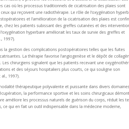
es cas où les processus traditionnels de cicatrisation des plaies sont
ceux qui reçoivent une radiothérapie. Le rôle de l’oxygénation hyper
stopératoires et l’amélioration de la cicatrisation des plaies est conf
, chez les patients subissant des greffes cutanées et des interventio
l’oxygénation hyperbare améliorait les taux de survie des greffes et
., 1997).
s la gestion des complications postopératoires telles que les fuites
catrisantes. La thérapie favorise l’angiogenèse et le dépôt de collagè
aux. Les chirurgiens signalent que les patients recevant une oxygénothé
ons et des séjours hospitaliers plus courts, ce qui souligne son
 al., 1997).
modalité thérapeutique polyvalente et puissante dans divers domaine
récupération, la performance sportive et les soins chirurgicaux démon
e améliore les processus naturels de guérison du corps, réduit les 
x, ce qui en fait un outil indispensable dans la médecine moderne,