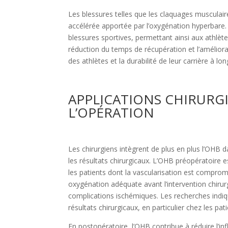
Les blessures telles que les claquages ​​musculair
accélérée apportée par l’oxygénation hyperbare. 
blessures sportives, permettant ainsi aux athlèt
réduction du temps de récupération et l’améliora
des athlètes et la durabilité de leur carrière à lo
APPLICATIONS CHIRURGI
L’OPÉRATION
Les chirurgiens intègrent de plus en plus l’OHB 
les résultats chirurgicaux. L’OHB préopératoire es
les patients dont la vascularisation est compro
oxygénation adéquate avant l’intervention chirurgi
complications ischémiques. Les recherches indi
résultats chirurgicaux, en particulier chez les pat
En postopératoire, l’OHB contribue à réduire l’inf