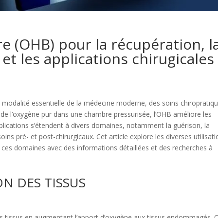
 (OHB) pour la récupération, l
t les applications chirugicales
modalité essentielle de la médecine moderne, des soins chiropratiq
t de l’oxygène pur dans une chambre pressurisée, l’OHB améliore les
plications s’étendent à divers domaines, notamment la guérison, la
ins pré- et post-chirurgicaux. Cet article explore les diverses utilisat
 ces domaines avec des informations détaillées et des recherches à
N DES TISSUS
des tissus en augmentant l’apport d’oxygène aux tissus endommagés. 