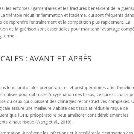
es, les entorses ligamentaires et les fractures bénéficient de la guéri
La thérapie réduit l’inflammation et l’œdème, qui sont fréquents dans
es de reprendre l’entraînement et la compétition plus rapidement. La
tion de la guérison sont essentielles pour maintenir l’avantage compét
ng terme.
CALES : AVANT ET APRÈS
dans leurs protocoles préopératoires et postopératoires afin d’amélior
t utilisée pour optimiser l’oxygénation des tissus, ce qui est crucial p
mise ou ceux qui subissent des chirurgies reconstructives complexes. 
cale assure une meilleure viabilité des tissus et réduit le risque de
quent que l’OHB préopératoire peut améliorer considérablement les
ients à haut risque (Wang et al., 2018).
lammation, à prévenir les infections et à accélérer la cicatrisation des