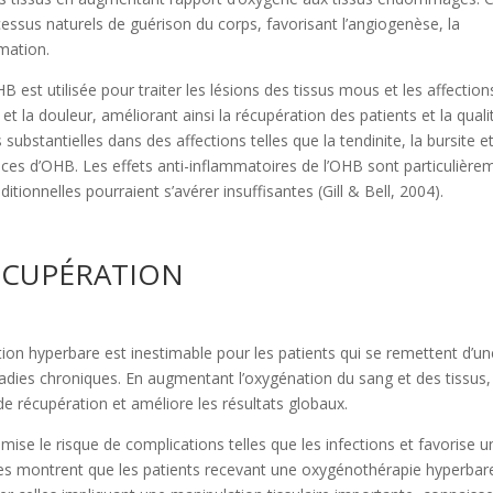
cessus naturels de guérison du corps, favorisant l’angiogenèse, la
mmation.
B est utilisée pour traiter les lésions des tissus mous et les affection
et la douleur, améliorant ainsi la récupération des patients et la quali
substantielles dans des affections telles que la tendinite, la bursite et
es d’OHB. Les effets anti-inflammatoires de l’OHB sont particulière
itionnelles pourraient s’avérer insuffisantes (Gill & Bell, 2004).
ÉCUPÉRATION
ation hyperbare est inestimable pour les patients qui se remettent d’u
ladies chroniques. En augmentant l’oxygénation du sang et des tissus,
de récupération et améliore les résultats globaux.
ise le risque de complications telles que les infections et favorise u
rches montrent que les patients recevant une oxygénothérapie hyperbar