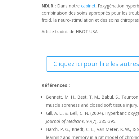
NDLR :
Dans notre
cabinet
, l’oxygénation hyper
combinaison des soins appropriés pour les troub
froid, la neuro-stimulation et des soins chiropr
Article traduit de HBOT USA
Cliquez ici pour lire les autr
Références :
Bennett, M. H., Best, T. M., Babul, S., Taunto
muscle soreness and closed soft tissue injury
Gill, A. L., & Bell, C. N. (2004). Hyperbaric o
Journal of Medicine
, 97(7), 385-395.
Harch, P. G., Kriedt, C. L., Van Meter, K. W., &
learning and memory in a rat model of chronic 