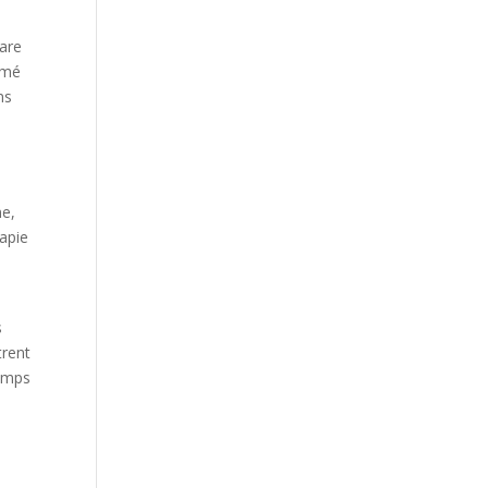
bare
irmé
ns
ne,
rapie
s
trent
temps