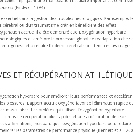
lier celles impliquant une manipulation tissulaire importante, connaiss
ations (Kindwall, 1994).
essentiel dans la gestion des troubles neurologiques. Par exemple, l
re cérébral ou d’un traumatisme crânien bénéficient des effets
xygénation accrue. Il a été démontré que L’oxygénation hyperbare
ts neurologiques et améliore le processus global de réadaptation chez 
la neurogenèse et à réduire l’œdème cérébral sous-tend ces avantages
ES ET RÉCUPÉRATION ATHLÉTIQUE
oxygénation hyperbare pour améliorer leurs performances et accélérer 
s blessures. L’apport accru d’oxygène favorise l’élimination rapide d
ures musculaires. Les athlètes qui utilisent l’oxygénation hyperbare
es temps de récupération plus rapides et une amélioration de leurs
es affirmations, indiquant que l’oxygénation hyperbare peut réduire
éliorer les paramètres de performance physique (Bennett et al., 200