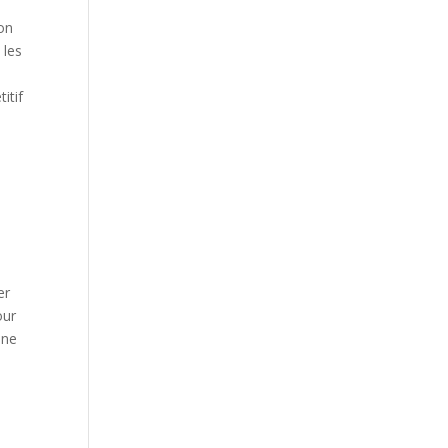
son
 les
itif
er
our
Une