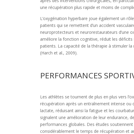
après des interventions chirurgicales, en particu
une récupération plus rapide et moins de complic
L’oxygénation hyperbare joue également un rôle 
patients qui se remettent d’un accident vasculai
neuroprotecteurs et neurorestaurateurs d’une o
améliore la fonction cognitive, réduit les défici
patients. La capacité de la thérapie à stimuler 
(Harch et al., 2009).
PERFORMANCES SPORTIV
Les athlètes se tournent de plus en plus vers l’
récupération après un entraînement intense ou de
lactate, réduisant ainsi la fatigue et les courbat
signalent une amélioration de leur endurance, d
performances globales. Des études soutiennent c
considérablement le temps de récupération et am